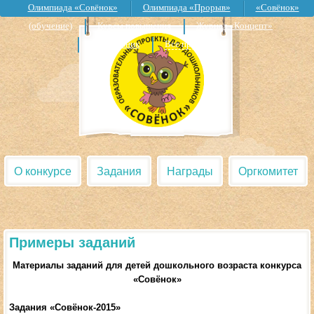
Олимпиада «Совёнок»
Олимпиада «Прорыв»
«Совёнок»
(обучение)
Курсы повышения
Журнал «Концепт»
Дошкольник
Все проекты
О конкурсе
Задания
Награды
Оргкомитет
Примеры заданий
Материалы заданий для детей дошкольного возраста конкурса
«Совёнок»
Задания «Совёнок-2015»